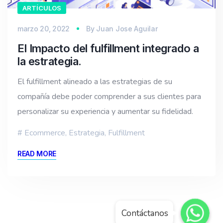
ARTÍCULOS
marzo 20, 2022
By
Juan Jose Aguilar
El Impacto del fulfillment integrado a
la estrategia.
El fulfillment alineado a las estrategias de su
compañía debe poder comprender a sus clientes para
personalizar su experiencia y aumentar su fidelidad.
Ecommerce
,
Estrategia
,
Fulfillment
READ MORE
WhatsApp
WhatsApp
Contáctanos
WhatsApp