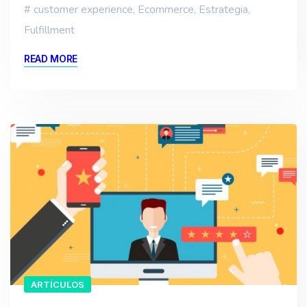
customer experience
,
Ecommerce
,
Estrategia
,
Fulfillment
READ MORE
ARTÍCULOS